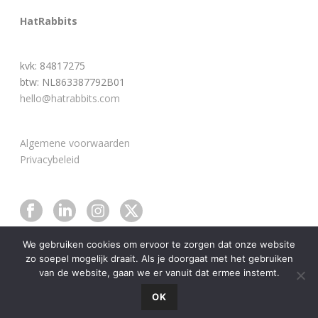
HatRabbits
kvk: 84817275
btw: NL863387792B01
hello@hatrabbits.com
Algemene voorwaarden
Privacybeleid
We gebruiken cookies om ervoor te zorgen dat onze website
zo soepel mogelijk draait. Als je doorgaat met het gebruiken
van de website, gaan we er vanuit dat ermee instemt.
Nederlands
English
OK