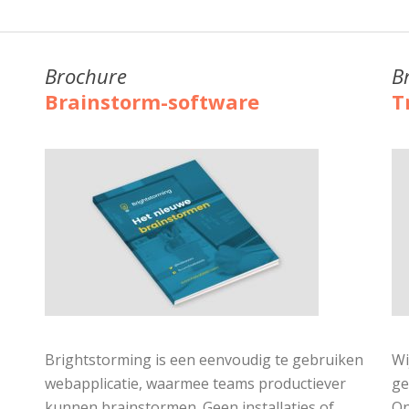
Brochure
B
Brainstorm-software
T
Brightstorming is een eenvoudig te gebruiken
Wi
webapplicatie, waarmee teams productiever
ge
kunnen brainstormen. Geen installaties of
On