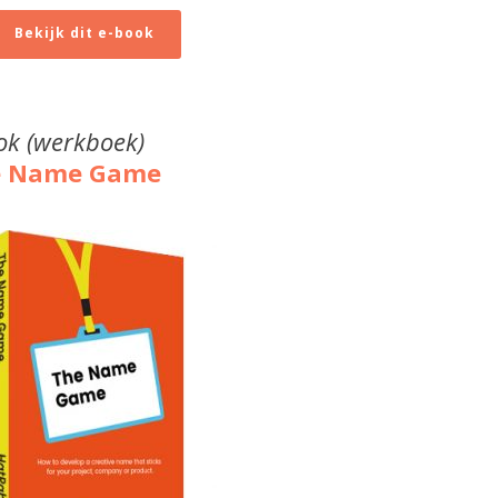
Bekijk dit e-book
ok (werkboek)
e Name Game