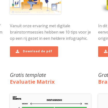
’
Vanuit onze ervaring met digitale
In di
em
brainstormsessies hebben we 10 tips voor je
eenv
op een rij gezet in een heldere infographic.
origi
Download de pdf
Gratis template
Grat
Evaluatie Matrix
Bra