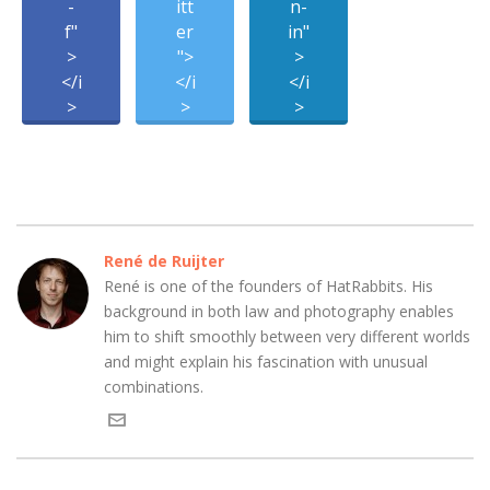
-
itt
n-
f"
er
in"
>
">
>
</i
</i
</i
>
>
>
René de Ruijter
René is one of the founders of HatRabbits. His
background in both law and photography enables
him to shift smoothly between very different worlds
and might explain his fascination with unusual
combinations.