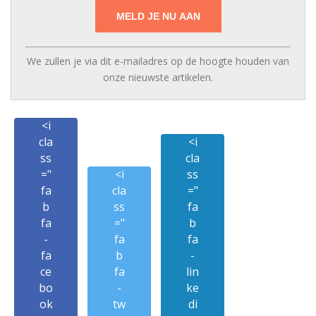
We zullen je via dit e-mailadres op de hoogte houden van
onze nieuwste artikelen.
<i
cla
<i
ss
cla
="
<i
ss
fa
cla
="
b
ss
fa
fa
="
b
-
fa
fa
fa
b
-
ce
fa
lin
bo
-
ke
ok
tw
di