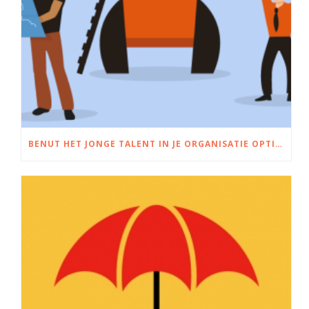
BENUT HET JONGE TALENT IN JE ORGANISATIE OPTIMAAL – HOE TRAINEES ZORGEN VOOR INNOVATIE