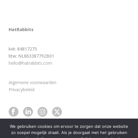
HatRabbits
kvk: 84817275
btw: NL863387792B01
hello@hatrabbits.com
Algemene voorwaarden
Privacybeleid
We gebruiken cookies om ervoor te zorgen dat onze website
zo soepel mogelijk draait. Als je doorgaat met het gebruiken