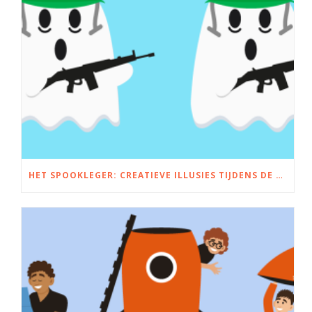
HET SPOOKLEGER: CREATIEVE ILLUSIES TIJDENS DE TWEEDE WERELDOORLOG