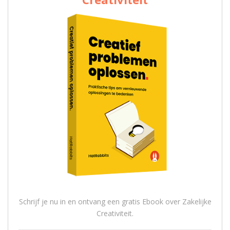
Schrijf je nu in en ontvang een gratis Ebook over Zakelijke
Creativiteit.