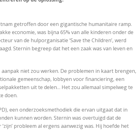
ietnam getroffen door een gigantische humanitaire ramp.
wakke economie, was bijna 65% van alle kinderen onder de
recteur van de hulporganisatie ‘Save the Children’, werd
agd. Sternin begreep dat het een zaak was van leven en
ele aanpak niet zou werken. De problemen in kaart brengen,
tionale gemeenschap, lobbyen voor financiering, een
selpakketten uit te delen… Het zou allemaal simpelweg te
te doen.
PD), een onderzoeksmethodiek die ervan uitgaat dat in
evonden kunnen worden. Sternin was overtuigd dat de
 ‘zijn’ probleem al ergens aanwezig was. Hij hoefde het