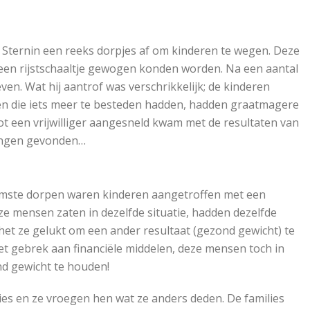
g Sternin een reeks dorpjes af om kinderen te wegen. Deze
een rijstschaaltje gewogen konden worden. Na een aantal
en. Wat hij aantrof was verschrikkelijk; de kinderen
en die iets meer te besteden hadden, hadden graatmagere
ot een vrijwilliger aangesneld kwam met de resultaten van
ringen gevonden…
-armste dorpen waren kinderen aangetroffen met een
ze mensen zaten in dezelfde situatie, hadden dezelfde
het ze gelukt om een ander resultaat (gezond gewicht) te
et gebrek aan financiële middelen, deze mensen toch in
d gewicht te houden!
ies en ze vroegen hen wat ze anders deden. De families