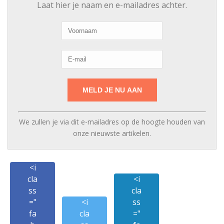
Laat hier je naam en e-mailadres achter.
We zullen je via dit e-mailadres op de hoogte houden van
onze nieuwste artikelen.
<i
cla
<i
ss
cla
="
<i
ss
fa
cla
="