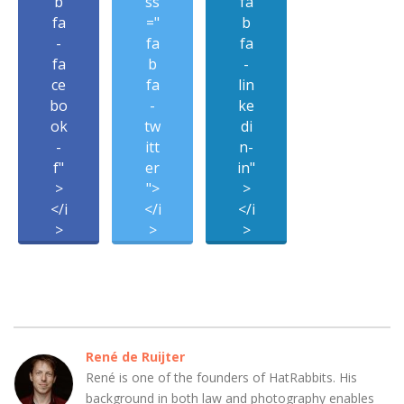
b
ss
fa
fa
="
b
-
fa
fa
fa
b
-
ce
fa
lin
bo
-
ke
ok
tw
di
-
itt
n-
f"
er
in"
>
">
>
</i
</i
</i
>
>
>
René de Ruijter
René is one of the founders of HatRabbits. His
background in both law and photography enables