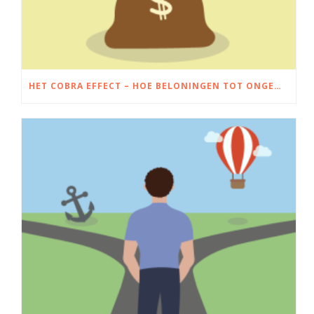
HET COBRA EFFECT – HOE BELONINGEN TOT ONGEWENSTE RESULTATEN KUNNEN LEIDEN