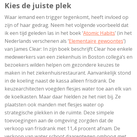
Kies de juiste plek
Waar iemand een trigger tegenkomt, heeft invloed op
zijn of haar gedrag. Neem het volgende voorbeeld dat
ik een tijd geleden las in het boek ‘
Atomic Habits
’ (in het
Nederlands verschenen als ‘
Elementaire gewoontes
’)
van James Clear: In zijn boek beschrijft Clear hoe enkele
medewerkers van een ziekenhuis in Boston collega’s en
bezoekers wilden helpen om gezondere keuzes te
maken in het ziekenhuisrestaurant. Aanvankelijk stond
in de koeling naast de kassa alleen frisdrank. De
keuzearchitecten voegden flesjes water toe aan elk van
de koelkasten. Maar daar hielden ze het niet bij. Ze
plaatsten ook manden met flesjes water op
strategische plekken in de ruimte. Deze simpele
toevoegingen aan de omgeving zorgden dat de
verkoop van frisdrank met 11,4 procent afnam. De
verkoop van water schoot daarentegen omhoog met