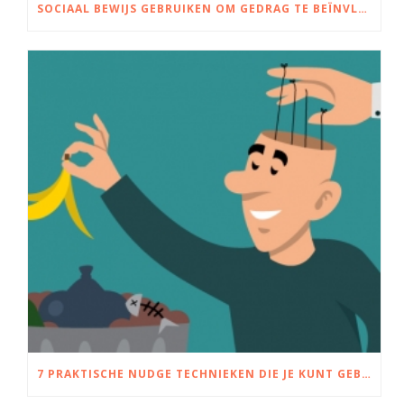
SOCIAAL BEWIJS GEBRUIKEN OM GEDRAG TE BEÏNVLOEDEN
7 PRAKTISCHE NUDGE TECHNIEKEN DIE JE KUNT GEBRUIKEN OM KEUZES EN GEDRAG TE BEÏNVLOEDEN