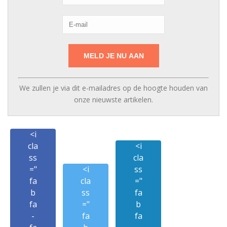
We zullen je via dit e-mailadres op de hoogte houden van
onze nieuwste artikelen.
<i
cla
<i
ss
cla
="
<i
ss
fa
cla
="
b
ss
fa
fa
="
b
-
fa
fa