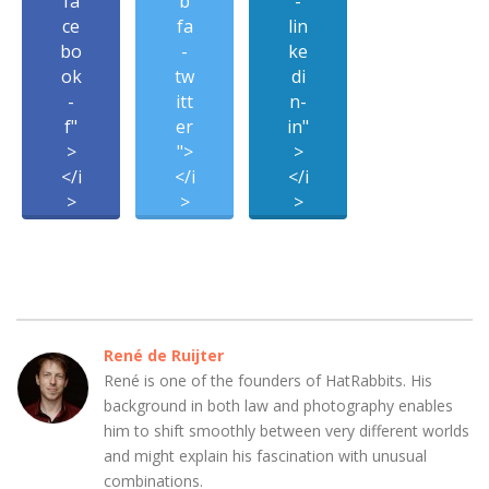
fa
b
-
ce
fa
lin
bo
-
ke
ok
tw
di
-
itt
n-
f"
er
in"
>
">
>
</i
</i
</i
>
>
>
René de Ruijter
René is one of the founders of HatRabbits. His
background in both law and photography enables
him to shift smoothly between very different worlds
and might explain his fascination with unusual
combinations.