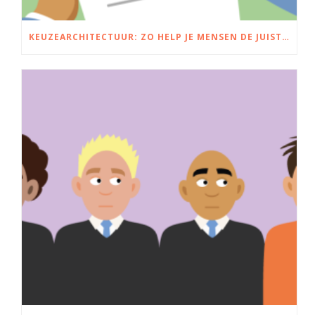
KEUZEARCHITECTUUR: ZO HELP JE MENSEN DE JUISTE KEUZE TE MAKEN